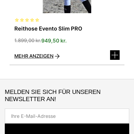
ausgewählt
werden
☆
☆
☆
☆
☆
Reithose Evento Slim PRO
1.899,00
kr.
949,50
kr.
MEHR ANZEIGEN
MELDEN SIE SICH FÜR UNSEREN
NEWSLETTER AN!
E-
Mail