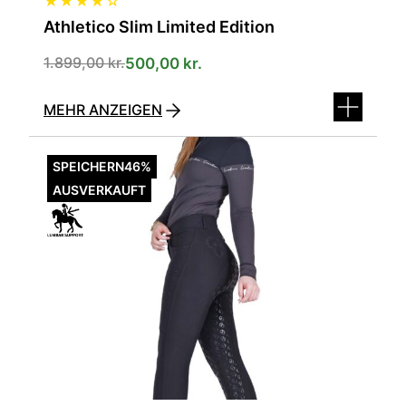
★
★
★
★
☆
Athletico Slim Limited Edition
1.899,00
kr.
500,00
kr.
MEHR ANZEIGEN
Dieses
Produkt
SPEICHERN
46%
ist
AUSVERKAUFT
in
verschiedenen
Varianten
erhältlich.
Die
Optionen
können
auf
der
Produktseite
ausgewählt
werden