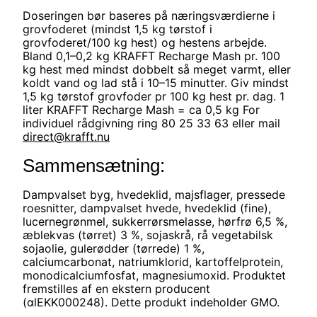
Doseringen bør baseres på næringsværdierne i
grovfoderet (mindst 1,5 kg tørstof i
grovfoderet/100 kg hest) og hestens arbejde.
Bland 0,1–0,2 kg KRAFFT Recharge Mash pr. 100
kg hest med mindst dobbelt så meget varmt, eller
koldt vand og lad stå i 10–15 minutter. Giv mindst
1,5 kg tørstof grovfoder pr 100 kg hest pr. dag. 1
liter KRAFFT Recharge Mash = ca 0,5 kg For
individuel rådgivning ring 80 25 33 63 eller mail
direct@krafft.nu
Sammensætning:
Dampvalset byg, hvedeklid, majsflager, pressede
roesnitter, dampvalset hvede, hvedeklid (fine),
lucernegrønmel, sukkerrørsmelasse, hørfrø 6,5 %,
æblekvas (tørret) 3 %, sojaskrå, rå vegetabilsk
sojaolie, gulerødder (tørrede) 1 %,
calciumcarbonat, natriumklorid, kartoffelprotein,
monodicalciumfosfat, magnesiumoxid. Produktet
fremstilles af en ekstern producent
(αlEKK000248). Dette produkt indeholder GMO.