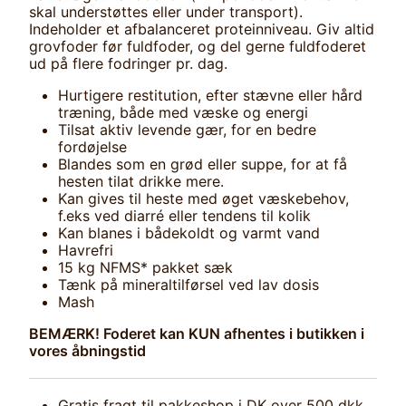
skal understøttes eller under transport).
Indeholder et afbalanceret proteinniveau. Giv altid
grovfoder før fuldfoder, og del gerne fuldfoderet
ud på flere fodringer pr. dag.
Hurtigere restitution, efter stævne eller hård
træning, både med væske og energi
Tilsat aktiv levende gær, for en bedre
fordøjelse
Blandes som en grød eller suppe, for at få
hesten tilat drikke mere.
Kan gives til heste med øget væskebehov,
f.eks ved diarré eller tendens til kolik
Kan blanes i bådekoldt og varmt vand
Havrefri
15 kg NFMS* pakket sæk
Tænk på mineraltilførsel ved lav dosis
Mash
BEMÆRK! Foderet kan KUN afhentes i butikken i
vores åbningstid
Gratis fragt til pakkeshop i DK over 500 dkk