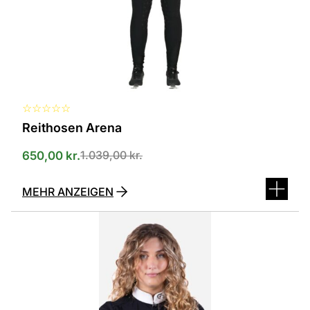
Optionen
können
auf
der
Produktseite
ausgewählt
werden
☆
☆
☆
☆
☆
Reithosen Arena
1.039,00
kr.
650,00
kr.
MEHR ANZEIGEN
Dieses
Produkt
ist
in
verschiedenen
Varianten
erhältlich.
Die