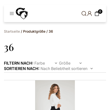
Cavaleros
0
Dänemark
Startseite
/ Produktgröße / 36
36
FILTERN NACH:
SORTIEREN NACH:
Dieses
Produkt
ist
in
verschiedenen
Varianten