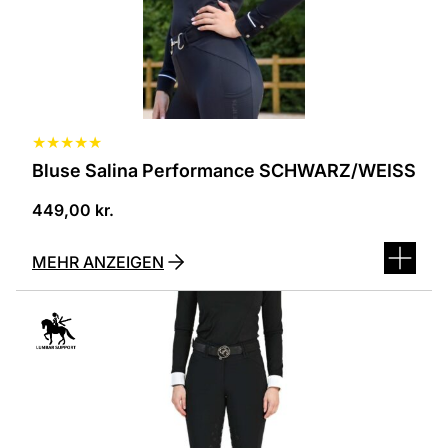
können
auf
der
Produktseite
ausgewählt
werden
★
★
★
★
★
Bluse Salina Performance SCHWARZ/WEISS
449,00
kr.
MEHR ANZEIGEN
Dieses
Produkt
ist
in
verschiedenen
Varianten
erhältlich.
Die