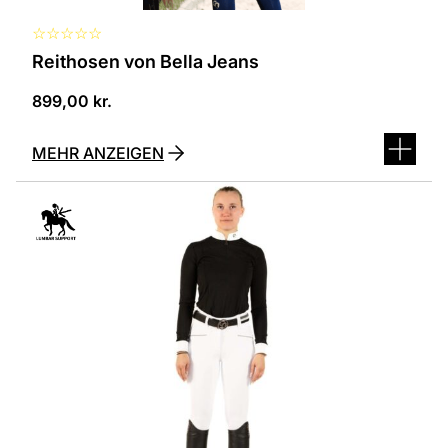
☆
☆
☆
☆
☆
Reithosen von Bella Jeans
899,00
kr.
MEHR ANZEIGEN
Dieses
Produkt
ist
in
verschiedenen
Varianten
erhältlich.
Die
Optionen
können
auf
der
Produktseite
ausgewählt