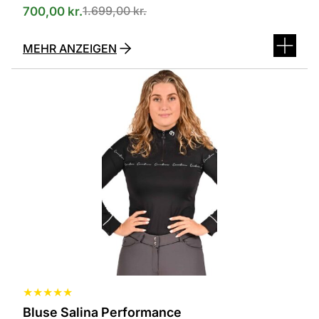
1.699,00
kr.
700,00
kr.
MEHR ANZEIGEN
Dieses
Produkt
ist
in
verschiedenen
Varianten
erhältlich.
Die
Optionen
können
auf
der
Produktseite
ausgewählt
werden
★
★
★
★
★
Bluse Salina Performance