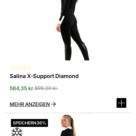
Varianten
erhältlich.
Die
Optionen
können
auf
der
Produktseite
ausgewählt
werden
☆
☆
☆
☆
☆
Salina X-Support Diamond
899,00
kr.
584,35
kr.
MEHR ANZEIGEN
Dieses
Produkt
SPEICHERN
36%
ist
in