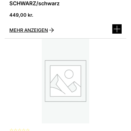
SCHWARZ/schwarz
449,00
kr.
MEHR ANZEIGEN
Dieses
Produkt
ist
in
verschiedenen
Varianten
erhältlich.
Die
Optionen
können
auf
der
Produktseite
ausgewählt
werden
☆
☆
☆
☆
☆