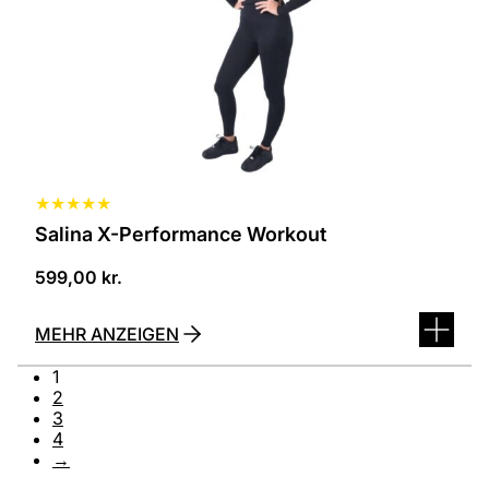
Die
Optionen
können
auf
der
Produktseite
ausgewählt
werden
★
★
★
★
★
Salina X-Performance Workout
599,00
kr.
MEHR ANZEIGEN
1
2
3
4
→