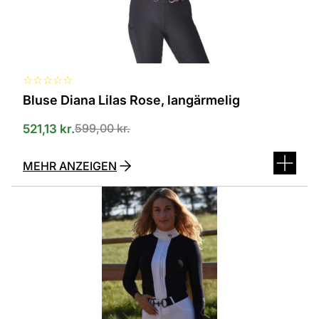
der
Produktseite
ausgewählt
werden
☆
☆
☆
☆
☆
Bluse Diana Lilas Rose, langärmelig
599,00
kr.
521,13
kr.
MEHR ANZEIGEN
Dieses
Produkt
ist
in
verschiedenen
Varianten
erhältlich.
Die
Optionen
können