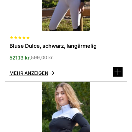
auf
der
Produktseite
ausgewählt
werden
★
★
★
★
★
Bluse Dulce, schwarz, langärmelig
599,00
kr.
521,13
kr.
MEHR ANZEIGEN
Dieses
Produkt
ist
in
verschiedenen
Varianten
erhältlich.
Die
Optionen