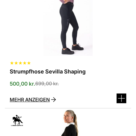
erhältlich.
Die
Optionen
können
auf
der
Produktseite
ausgewählt
werden
★
★
★
★
★
Strumpfhose Sevilla Shaping
699,00
kr.
500,00
kr.
MEHR ANZEIGEN
Dieses
Produkt
ist
in
verschiedenen