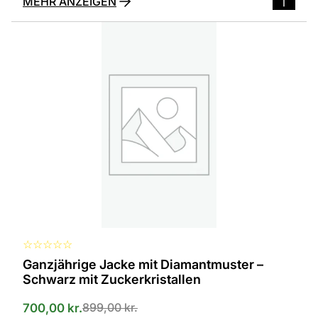
MEHR ANZEIGEN
Dieses
Produkt
ist
in
verschiedenen
Varianten
erhältlich.
Die
Optionen
können
auf
der
Produktseite
ausgewählt
werden
☆
☆
☆
☆
☆
Ganzjährige Jacke mit Diamantmuster –
Schwarz mit Zuckerkristallen
899,00
kr.
700,00
kr.