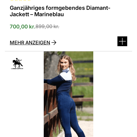
Ganzjähriges formgebendes Diamant-
Jackett – Marineblau
899,00
kr.
700,00
kr.
MEHR ANZEIGEN
Dieses
Produkt
ist
in
verschiedenen
Varianten
erhältlich.
Die
Optionen
können
auf
der
Produktseite
ausgewählt
werden