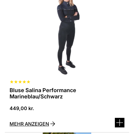
ist
in
verschiedenen
Varianten
erhältlich.
Die
Optionen
können
auf
der
Produktseite
ausgewählt
werden
★
★
★
★
★
Bluse Salina Performance
Marineblau/Schwarz
449,00
kr.
MEHR ANZEIGEN