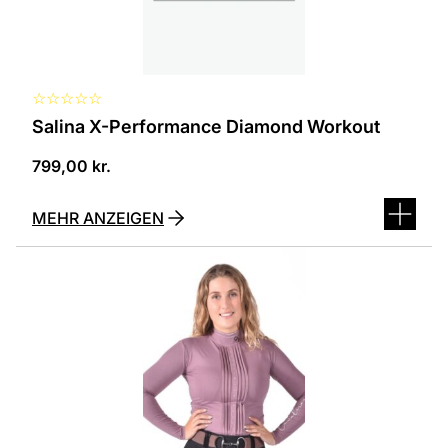
der
Produktseite
ausgewählt
werden
☆
☆
☆
☆
☆
Salina X-Performance Diamond Workout
799,00
kr.
MEHR ANZEIGEN
Dieses
Produkt
ist
in
verschiedenen
Varianten
erhältlich.
Die
Optionen
können
auf