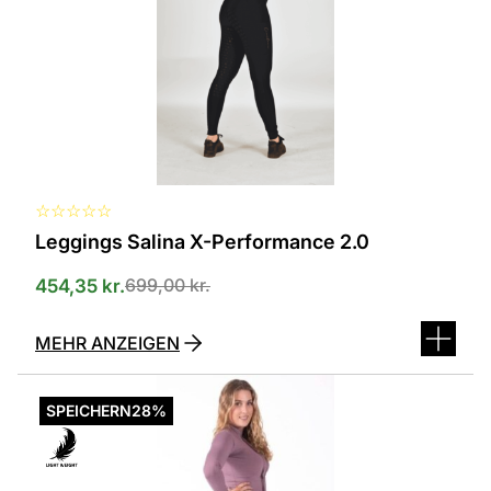
erhältlich.
Die
Optionen
können
auf
der
Produktseite
ausgewählt
werden
☆
☆
☆
☆
☆
Leggings Salina X-Performance 2.0
699,00
kr.
454,35
kr.
MEHR ANZEIGEN
Dieses
Produkt
SPEICHERN
28%
ist
in
verschiedenen
Varianten