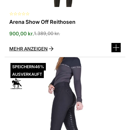
werden
☆
☆
☆
☆
☆
Arena Show Off Reithosen
1.389,00
kr.
900,00
kr.
MEHR ANZEIGEN
Dieses
Produkt
SPEICHERN
46%
ist
AUSVERKAUFT
in
verschiedenen
Varianten
erhältlich.
Die
Optionen
können
auf
der
Produktseite