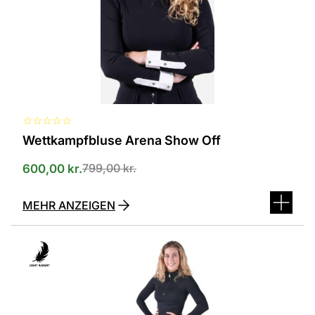
Optionen
können
auf
der
Produktseite
ausgewählt
werden
☆
☆
☆
☆
☆
Wettkampfbluse Arena Show Off
799,00
kr.
600,00
kr.
MEHR ANZEIGEN
Dieses
Produkt
ist
in
verschiedenen
Varianten
erhältlich.