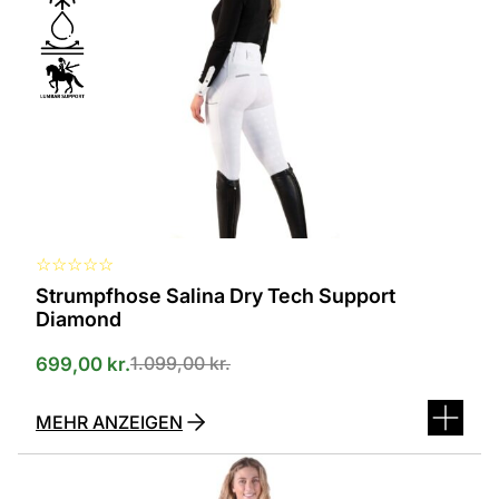
verschiedenen
Varianten
erhältlich.
Die
Optionen
können
auf
der
Produktseite
ausgewählt
werden
☆
☆
☆
☆
☆
Strumpfhose Salina Dry Tech Support
Diamond
1.099,00
kr.
699,00
kr.
MEHR ANZEIGEN
Dieses
Produkt