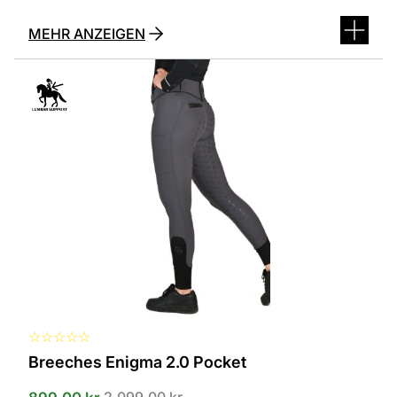
MEHR ANZEIGEN
Dieses
Produkt
ist
in
verschiedenen
Varianten
erhältlich.
Die
Optionen
können
auf
der
Produktseite
ausgewählt
werden
☆
☆
☆
☆
☆
Breeches Enigma 2.0 Pocket